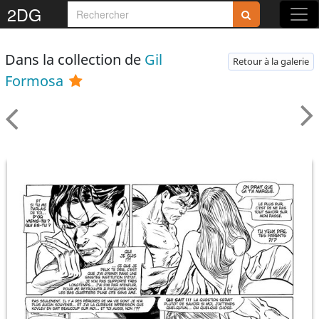
Rejoignez-nous sur 2DG !
2DG
Dans la collection de
Gil
Retour à la galerie
Formosa
Accédez aux planches et illustrations
réservées aux membres
Découvrez de nouvelles fonctionnalités
gratuites !
S'inscrire
Fermer