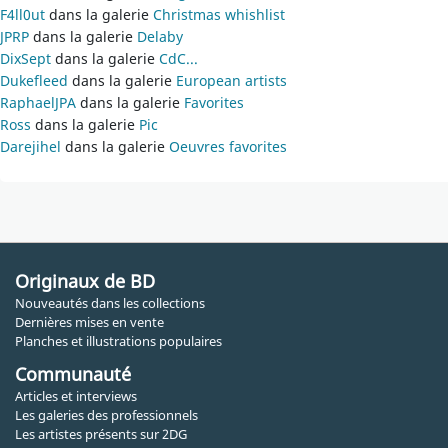
F4ll0ut
dans la galerie
Christmas whishlist
JPRP
dans la galerie
Delaby
DixSept
dans la galerie
CdC...
Dukefleed
dans la galerie
European artists
RaphaelJPA
dans la galerie
Favorites
Ross
dans la galerie
Pic
Darejihel
dans la galerie
Oeuvres favorites
Originaux de BD
Nouveautés dans les collections
Dernières mises en vente
Planches et illustrations populaires
Communauté
Articles et interviews
Les galeries des professionnels
Les artistes présents sur 2DG