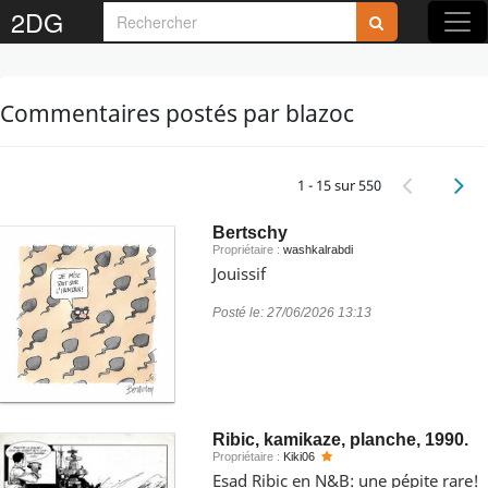
2DG
Commentaires postés par blazoc
1 - 15 sur 550
Bertschy
Propriétaire :
washkalrabdi
Jouissif
Posté le:
27/06/2026 13:13
Ribic, kamikaze, planche, 1990.
Propriétaire :
Kiki06
Esad Ribic en N&B: une pépite rare!