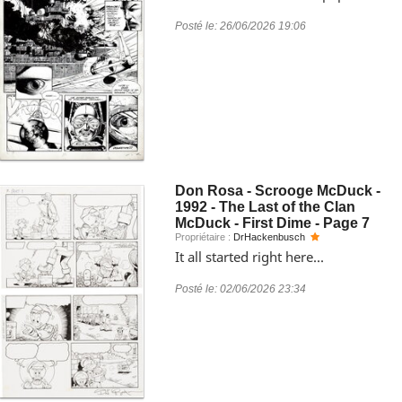
Posté le:
26/06/2026 19:06
Don Rosa - Scrooge McDuck -
1992 - The Last of the Clan
McDuck - First Dime - Page 7
Propriétaire :
DrHackenbusch
It all started right here...
Posté le:
02/06/2026 23:34