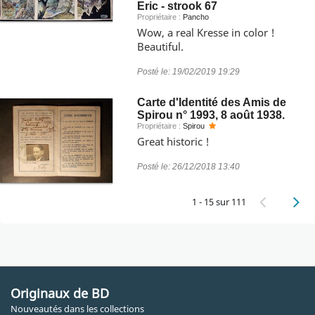
Eric - strook 67
Propriétaire :
Pancho
Wow, a real Kresse in color !
Beautiful.
Posté le:
19/02/2019 19:29
Carte d'Identité des Amis de
Spirou n° 1993, 8 août 1938.
Propriétaire :
Spirou
Great historic !
Posté le:
26/12/2018 13:40
1 - 15 sur 111
Originaux de BD
Nouveautés dans les collections