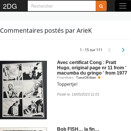
2DG
Commentaires postés par ArieK
1 - 15 sur 111
Avec certificat Cong : Pratt
Hugo, original page nr 11 from ‘
macumba du gringo ‘ from 1977
Propriétaire :
TueurDEriban
Toppertje!
Posté le:
16/05/2023 11:01
Bob FISH… la fin…