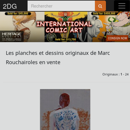
2DG
Rejoignez-nous sur 2DG !
Les planches et dessins originaux de Marc
Accédez aux planches et illustrations
Rouchairoles en vente
réservées aux membres
Découvrez de nouvelles fonctionnalités
Originaux :
1
- 24
gratuites !
S'inscrire
Fermer