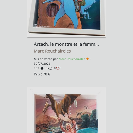
Arzach, le monstre et la femme dans la tour d'après Moebius
Marc Rouchairoles
Mis en vente par
Marc Rouchairoles
-
30/07/2026
837
0
0
Prix :
70
€