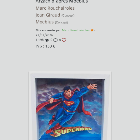
Arzach d'après Moebius
Marc Rouchairoles
Jean Giraud
(Concept)
Moebius
(Concept)
Mis en vente par
Marc Rouchairoles
-
22/02/2026
1 198
0
0
Prix :
150
€