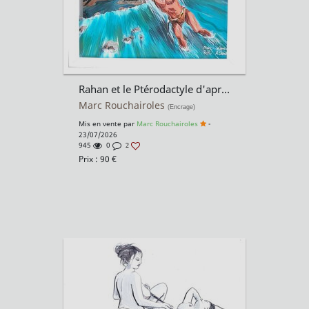
Rahan et le Ptérodactyle d'après André Chéret
Marc Rouchairoles
(Encrage)
Mis en vente par
Marc Rouchairoles
-
23/07/2026
945
0
2
Prix :
90
€