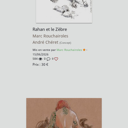
Rahan et le Zèbre
Marc Rouchairoles
André Chéret
(Concept)
Mis en vente par
Marc Rouchairoles
-
15/06/2026
584
0
0
Prix :
30
€