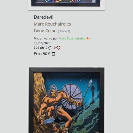
Daredevil
Marc Rouchairoles
Gene Colan
(Concept)
Mis en vente par
Marc Rouchairoles
-
09/02/2026
309
0
0
Prix :
90
€