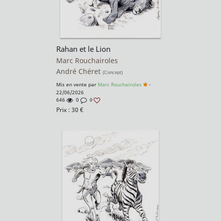
Rahan et le Lion
Marc Rouchairoles
André Chéret
(Concept)
Mis en vente par
Marc Rouchairoles
-
22/06/2026
646
0
0
Prix :
30
€