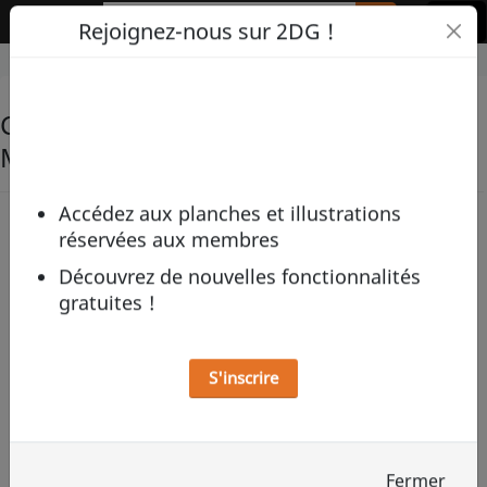
2DG
Rejoignez-nous sur 2DG !
Coups de coeur sur Folsom 06 par
Marc Rouchairoles
Accédez aux planches et illustrations
Folsom 06
par
Marc Rouchairoles
réservées aux membres
Découvrez de nouvelles fonctionnalités
gratuites !
S'inscrire
Fermer