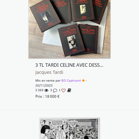
3 TL TARDI CELINE AVEC DESSIN ORIGINAL
Jacques Tardi
Mis en vente par
BD Captivant
-
20/11/2025
3 369
3
1
Prix :
18 000
€