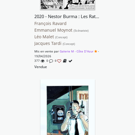
2020 - Nestor Burma : Les Rats de Montsouris
François Ravard
Emmanuel Moynot
(Scénariste)
Léo Malet
(Concept)
Jacques Tardi
(Concept)
Mis en vente par
Galerie M - Côte D'Azur
-
19/04/2026
377
0
0
Vendue