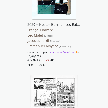
2020 – Nestor Burma : Les Rats de Montsouris
François Ravard
Léo Malet
(Concept)
Jacques Tardi
(Concept)
Emmanuel Moynot
(Scénariste)
Mis en vente par
Galerie M - Côte D'Azur
-
18/04/2026
405
0
0
Prix :
1 100
€