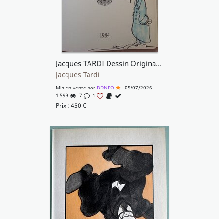
Jacques TARDI Dessin Original Dédicace Soldat Poilu Guerre , dans La BD Album TL Toilé Trou D'Obus Eo 1984 + 4 Planches Maquette
Jacques Tardi
Mis en vente par
BDNEO
- 05/07/2026
1 599
7
1
Prix :
450
€