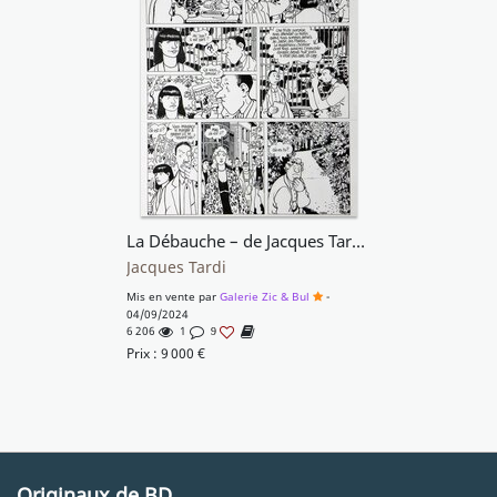
La Débauche – de Jacques Tardi et Daniel Pennac
Jacques Tardi
Mis en vente par
Galerie Zic & Bul
-
04/09/2024
6 206
1
9
Prix :
9 000
€
Originaux de BD