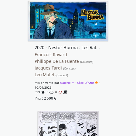
2020 - Nestor Burma : Les Rats de Montsouris
François Ravard
Philippe De La Fuente
(Couleurs)
Jacques Tardi
(Concept)
Léo Malet
(Concept)
Mis en vente par
Galerie M - Côte D'Azur
-
10/04/2026
399
0
0
Prix :
2 500
€