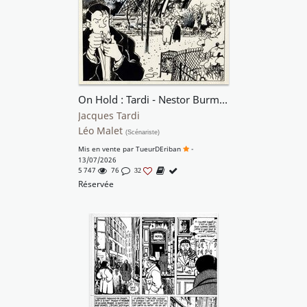
On Hold : Tardi - Nestor Burma - 120 rue de la gare (EN)
Jacques Tardi
Léo Malet
(Scénariste)
Mis en vente par
TueurDEriban
-
13/07/2026
5 747
76
32
Réservée