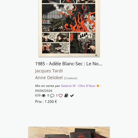
1985 - Adèle Blanc-Sec : Le Noyé à Deux Têtes
Jacques Tardi
Anne Delobel
(Couleurs)
Mis en vente par
Galerie M - Côte D'Azur
-
09/04/2026
639
0
1
Prix :
1 200
€