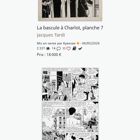
La bascule à Charlot, planche 7
Jacques Tardi
Mis en vente par
Kyeezee
- 06/05/2026
2 337
14
15
Prix :
18 000
€