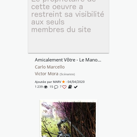
Amicalement Vôtre - Le Manoir de la Peur - Pif Gadget #323
Carlo Marcello
Victor Mora
(Scénariste)
Ajoutée par
MARV
- 04/04/2020
1 239
15
7