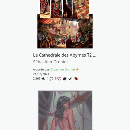
La Cathedrale des Abymes T2 p12
Sébastien Grenier
Ajoutée par
Sébastien Grenier
-
21/02/2021
2 265
1
5