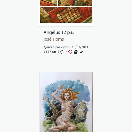
Angelus T2 p33
José Homs
Ajoutée par
Zyxon
- 13/03/2014
2 537
3
4