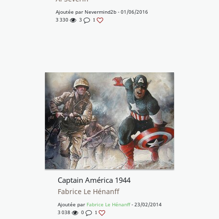
Ajoutée par
Nevermind2b
- 01/06/2016
3 330
3
1
Captain América 1944
Fabrice Le Hénanff
Ajoutée par
Fabrice Le Hénanff
- 23/02/2014
3 038
0
1