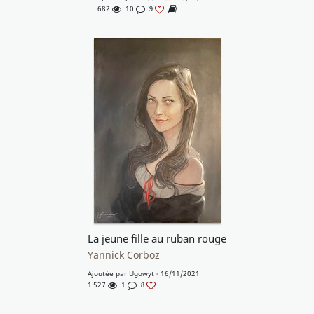
682
10
9
La jeune fille au ruban rouge
Yannick Corboz
Ajoutée par
Ugowyt
- 16/11/2021
1 527
1
8