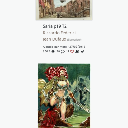
Saria p19 T2
Riccardo Federici
Jean Dufaux
(Scénariste)
Ajoutée par
More
- 27/02/2016
9 529
26
11