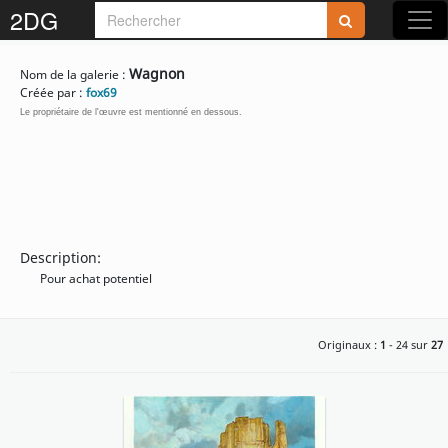
2DG
Rejoignez-nous sur 2DG !
Wagnon
Nom de la galerie :
Créée par :
fox69
Le propriétaire de l'œuvre est mentionné en dessous.
Accédez aux planches et illustrations
réservées aux membres
Découvrez de nouvelles fonctionnalités
Description:
gratuites !
Pour achat potentiel
Originaux :
1
- 24 sur
27
S'inscrire
Fermer