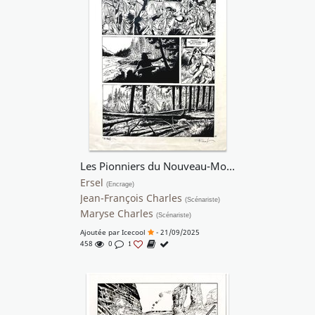
Les Pionniers du Nouveau-Monde T16 : La Vallée bleue
Ersel
(Encrage)
Jean-François Charles
(Scénariste)
Maryse Charles
(Scénariste)
Ajoutée par
Icecool
- 21/09/2025
458
0
1