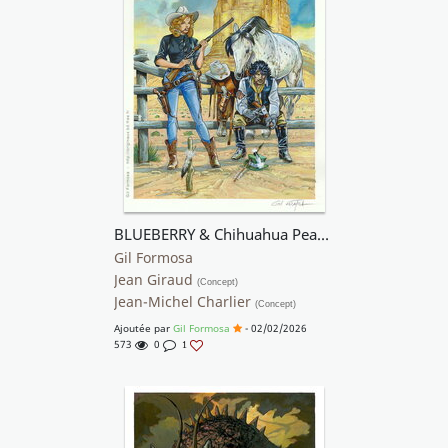
BLUEBERRY & Chihuahua Pearl - Coral
Gil Formosa
Jean Giraud
(Concept)
Jean-Michel Charlier
(Concept)
Ajoutée par
Gil Formosa
- 02/02/2026
573
0
1