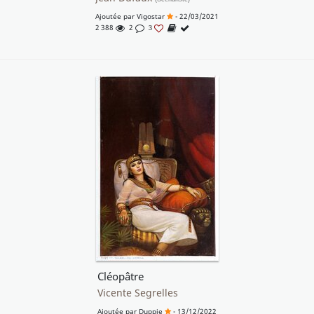
Ajoutée par
Vigostar
- 22/03/2021
2 388
2
3
Cléopâtre
Vicente Segrelles
Ajoutée par
Duppie
- 13/12/2022