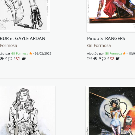
BUR et GAYLE ARDAN
Pinup STRANGERS
 Formosa
Gil Formosa
tée par
Gil Formosa
- 26/02/2026
Ajoutée par
Gil Formosa
- 18/
0
249
0
0
0