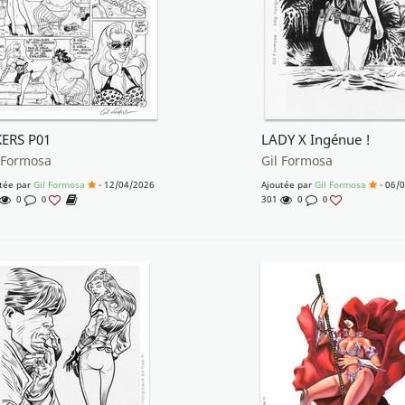
KERS P01
LADY X Ingénue !
 Formosa
Gil Formosa
tée par
Gil Formosa
- 12/04/2026
Ajoutée par
Gil Formosa
- 06/
0
301
0
0
0