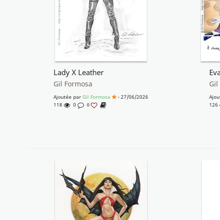
Lady X Leather
Ev
Gil Formosa
Gil
Ajoutée par
Gil Formosa
- 27/06/2026
Ajou
118
0
126
0