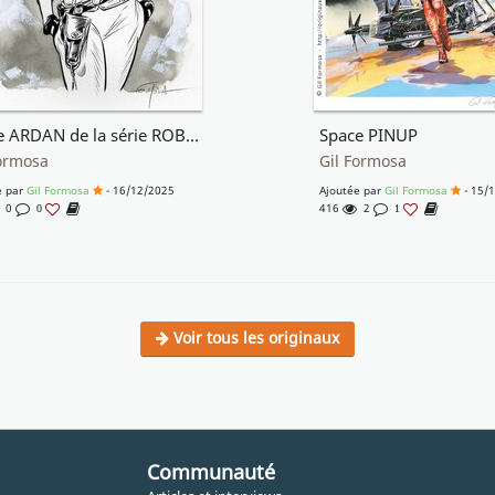
Gayle ARDAN de la série ROBUR
Space PINUP
Formosa
Gil Formosa
e par
Gil Formosa
- 16/12/2025
Ajoutée par
Gil Formosa
- 15/
0
416
2
0
1
Voir tous les originaux
Communauté