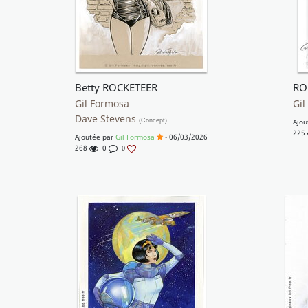
Betty ROCKETEER
RO
Gil Formosa
Gil
Dave Stevens
(Concept)
Ajou
225
Ajoutée par
Gil Formosa
- 06/03/2026
268
0
0