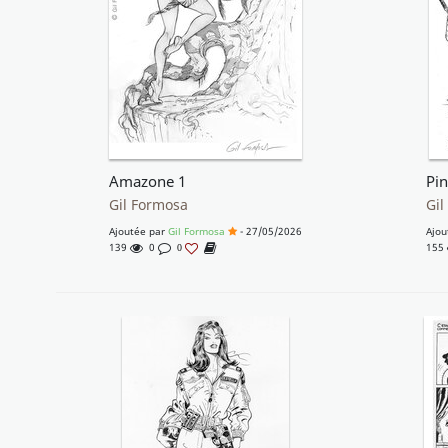
Amazone 1
Pin
Gil Formosa
Gil
Ajoutée par
Gil Formosa
- 27/05/2026
Ajou
139
0
155
0