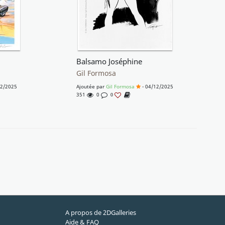
Balsamo Joséphine
Gil Formosa
12/2025
Ajoutée par
Gil Formosa
- 04/12/2025
351
0
0
A propos de 2DGalleries
Aide & FAQ