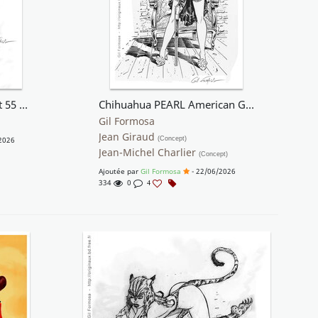
Lady X 4e de couverture t 55 Buck Danny
Chihuahua PEARL American Girl
Gil Formosa
Jean Giraud
2026
(Concept)
Jean-Michel Charlier
(Concept)
Ajoutée par
Gil Formosa
- 22/06/2026
334
0
4