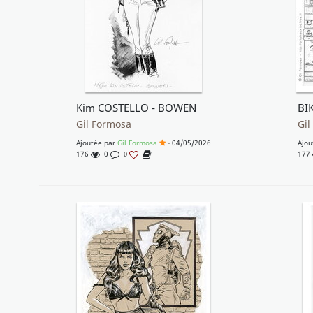
Kim COSTELLO - BOWEN
BI
Gil Formosa
Gil
Ajoutée par
Gil Formosa
- 04/05/2026
Ajou
176
0
177
0