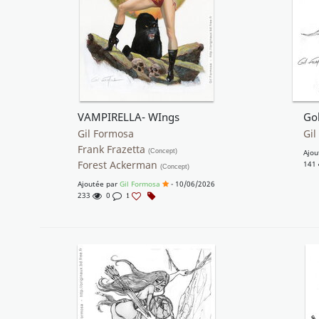
VAMPIRELLA- WIngs
Go
Gil Formosa
Gil
Frank Frazetta
(Concept)
Ajou
Forest Ackerman
141
(Concept)
Ajoutée par
Gil Formosa
- 10/06/2026
233
0
1