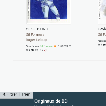
YOKO TSUNO
Gil Formosa
Gil 
Roger Leloup
Ajouté
284
Ajoutée par
Gil Formosa
- 16/12/2025
402
0
0
Filtrer | Trier
Originaux de BD