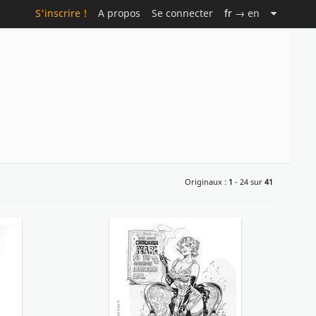
S'inscrire !
A propos
Se connecter
fr
→ en
Originaux :
1
- 24 sur
41