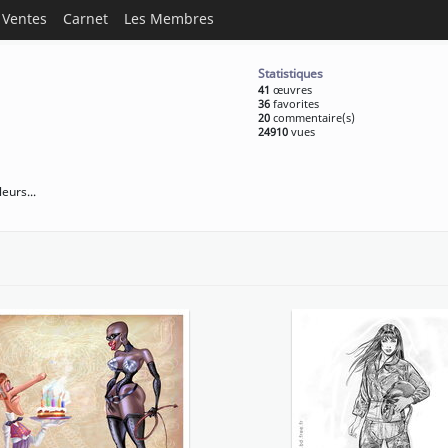
Ventes
Carnet
Les Membres
Statistiques
41
œuvres
36
favorites
20
commentaire(s)
24910
vues
eurs...