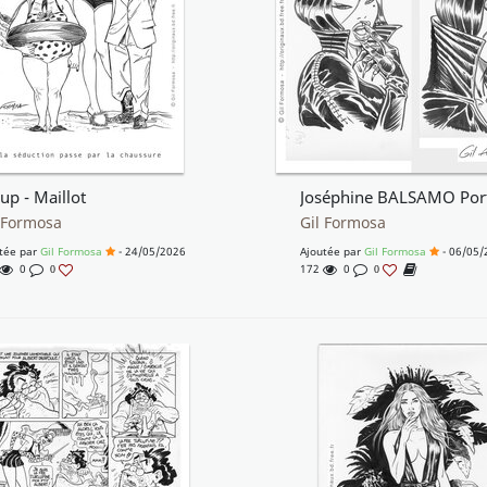
up - Maillot
 Formosa
Gil Formosa
tée par
Gil Formosa
- 24/05/2026
Ajoutée par
Gil Formosa
- 06/05/
0
172
0
0
0