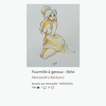
Fourmille à genoux - Ekhö
Alessandro Barbucci
Ajoutée par
Neimad54
- 04/03/2025
768
1
11