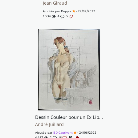
Jean Giraud
Ajoutée par
Duppie
- 27/07/2022
1 534
4
5
Dessin Couleur pour un Ex Libris
André Juillard
Ajoutée par
BD Captivant
- 24/06/2022
4 457
2
16