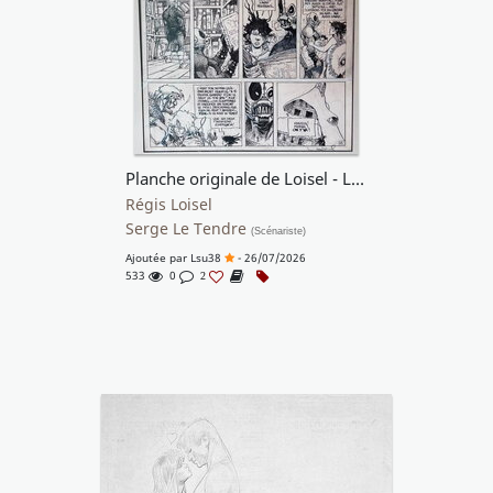
Planche originale de Loisel - La quête de l’oiseau du temps tome 4
Régis Loisel
Serge Le Tendre
(Scénariste)
Ajoutée par
Lsu38
- 26/07/2026
533
0
2