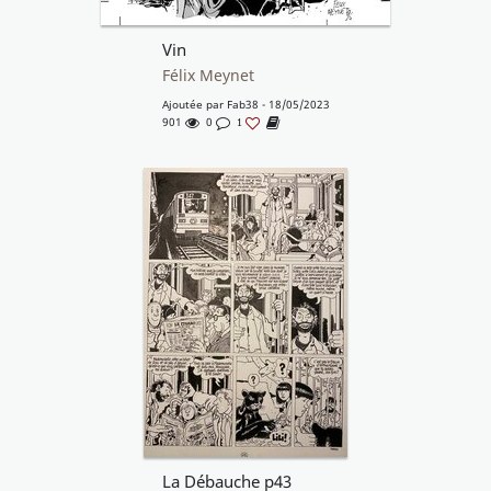
Vin
Félix Meynet
Ajoutée par
Fab38
- 18/05/2023
901
0
1
La Débauche p43