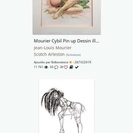
Mourier Cybil Pin up Dessin illustration en Couleur Directe de La Belle Cybil de La Série Les Feux D'Askell .
Jean-Louis Mourier
Scotch Arleston
(Scénariste)
Ajoutée par
Bdborabora
- 28/10/2019
11 761
50
28