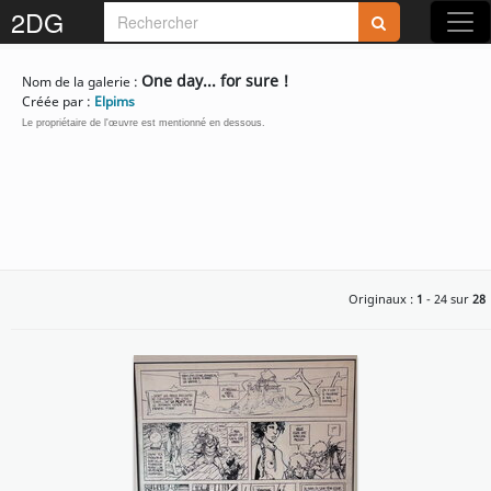
2DG
Rejoignez-nous sur 2DG !
One day... for sure !
Nom de la galerie :
Créée par :
Elpims
Le propriétaire de l'œuvre est mentionné en dessous.
Accédez aux planches et illustrations
réservées aux membres
Découvrez de nouvelles fonctionnalités
Originaux :
1
- 24 sur
28
gratuites !
S'inscrire
Fermer