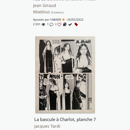
Jean Giraud
Moebius
(Couleurs)
Ajoutée par
YABADE
- 26/02/2022
2 591
1
1
La bascule à Charlot, planche 7
Jacques Tardi