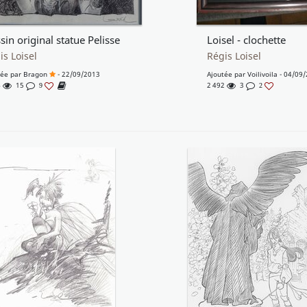
sin original statue Pelisse
Loisel - clochette
is Loisel
Régis Loisel
tée par
Bragon
- 22/09/2013
Ajoutée par
Voilivoila
- 04/09/
4
15
2 492
3
9
2