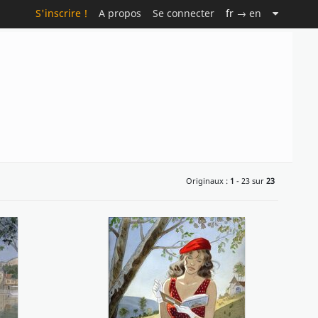
S'inscrire !
A propos
Se connecter
fr
→ en
Originaux :
1
- 23 sur
23