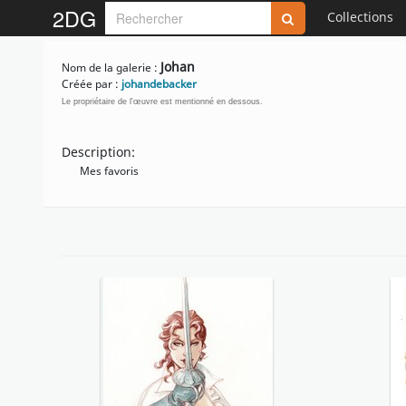
2DG
Collections
Johan
Nom de la galerie :
Créée par :
johandebacker
Le propriétaire de l'œuvre est mentionné en dessous.
Description:
Mes favoris