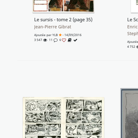
Le sursis - tome 2 (page 35)
Jean-Pierre Gibrat
Enric
Step
Ajoutée par
YLB
- 14/09/2016
3 547
11
6
Ajouté
4 752