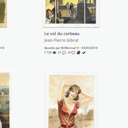
Le vol du corbeau
Jean-Pierre Gibrat
014
Ajoutée par
BillBaroud
- 03/03/2014
7 724
21
14