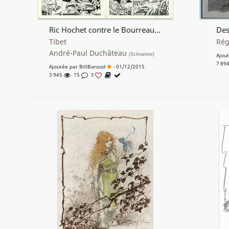
Ric Hochet contre le Bourreau - Tome 14 - PL 15-16
Des
Tibet
Rég
André-Paul Duchâteau
(Scénariste)
Ajou
7 89
Ajoutée par
BillBaroud
- 01/12/2015
3 945
15
3