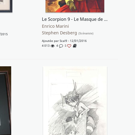
Le Scorpion 9 - Le Masque de la Vérité
Enrico Marini
Stephen Desberg
/2015
(Scénariste)
Ajoutée par
Scal9
- 12/01/2016
4 013
4
5