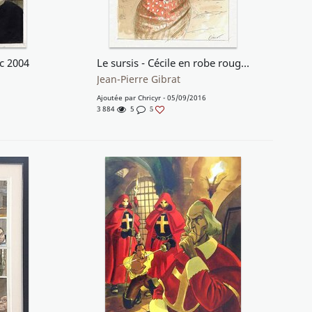
rc 2004
Le sursis - Cécile en robe rouge à pois blancs
Jean-Pierre Gibrat
Ajoutée par
Chricyr
- 05/09/2016
3 884
5
5