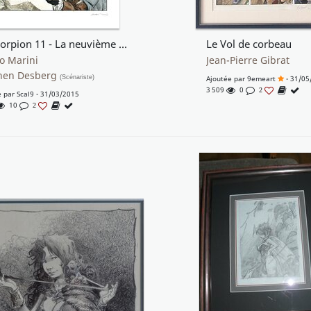
Le Scorpion 11 - La neuvième famille
Le Vol de corbeau
o Marini
Jean-Pierre Gibrat
hen Desberg
(Scénariste)
Ajoutée par
9emeart
- 31/05
3 509
0
2
e par
Scal9
- 31/03/2015
10
2