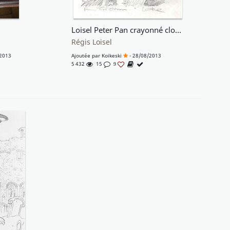
Loisel Peter Pan crayonné clochette
Régis Loisel
2013
Ajoutée par
Koikeski
- 28/08/2013
5 432
15
9