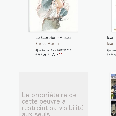
Le Scorpion - Ansea
Enrico Marini
Jean-
Ajoutée par
Ice
- 10/12/2015
Ajouté
4 399
11
5 448
4