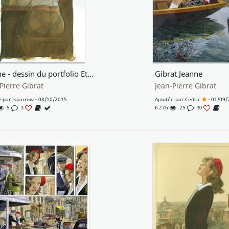
Jeanne - dessin du portfolio Eté comme Hiver
Gibrat Jeanne
Pierre Gibrat
Jean-Pierre Gibrat
e par
Jsparrow
- 08/10/2015
Ajoutée par
Cedric
- 01/09/
5
6 276
25
3
30