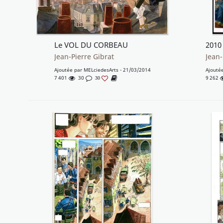
Le VOL DU CORBEAU
Jean-Pierre Gibrat
Jean-
Ajoutée par
MELciedesArts
- 21/03/2014
Ajouté
7 401
30
9 262
30