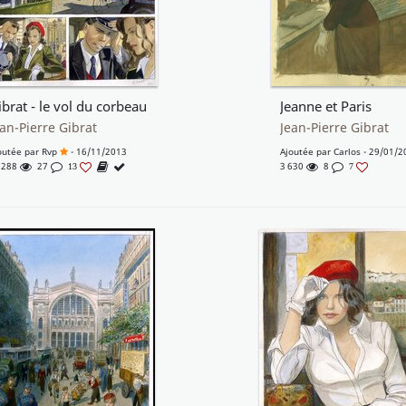
ibrat - le vol du corbeau
Jeanne et Paris
ean-Pierre Gibrat
Jean-Pierre Gibrat
outée par
Rvp
- 16/11/2013
Ajoutée par
Carlos
- 29/01/2
 288
27
3 630
8
13
7