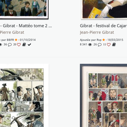
2010 - Gibrat - Mattéo tome 2 : La gare du Nord
Gibrat - festival de Caja
Pierre Gibrat
Jean-Pierre Gibrat
e par
BBFR
- 01/10/2014
Ajoutée par
Rvp
- 18/03/2015
36
8 341
26
20
11