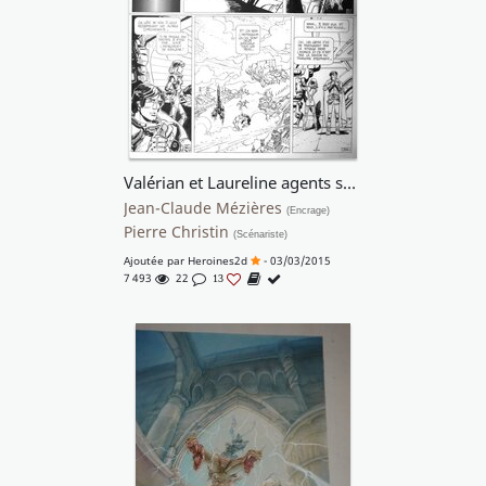
Valérian et Laureline agents spatio-temporels - Les héros de l'équinoxe
Jean-Claude Mézières
(Encrage)
Pierre Christin
(Scénariste)
Ajoutée par
Heroines2d
- 03/03/2015
7 493
22
13