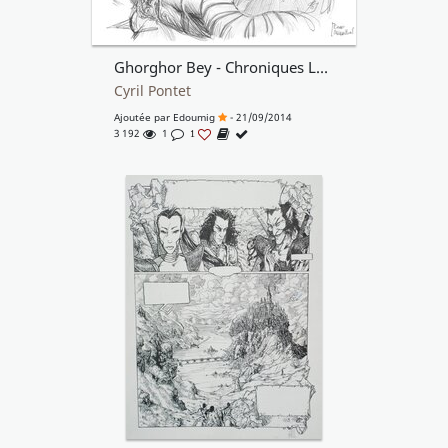
Ghorghor Bey - Chroniques Lune Noire
Cyril Pontet
Ajoutée par
Edoumig
- 21/09/2014
3 192
1
1