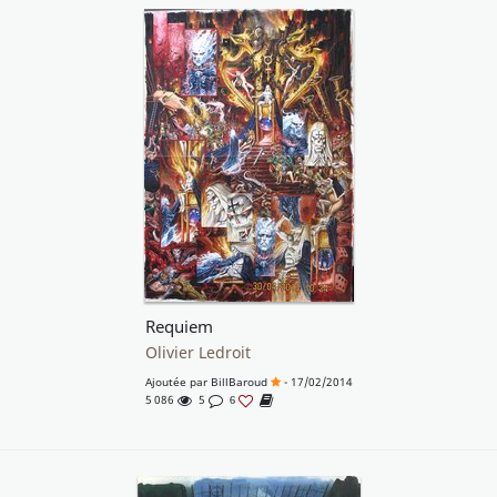
Requiem
Olivier Ledroit
Ajoutée par
BillBaroud
- 17/02/2014
5 086
5
6