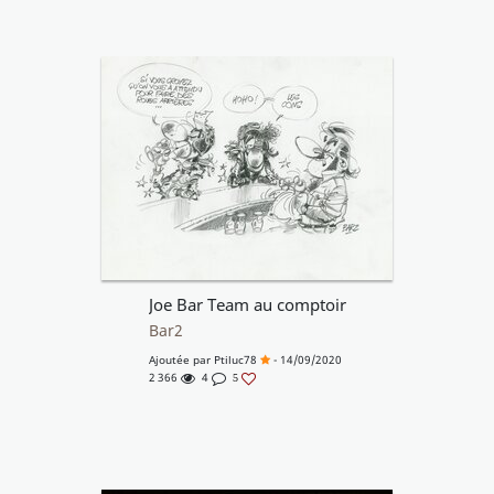
Joe Bar Team au comptoir
Bar2
Ajoutée par
Ptiluc78
- 14/09/2020
2 366
4
5