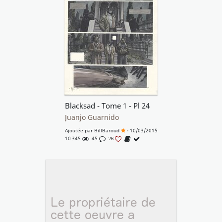
Blacksad - Tome 1 - Pl 24
Juanjo Guarnido
Ajoutée par
BillBaroud
- 10/03/2015
10 345
45
26