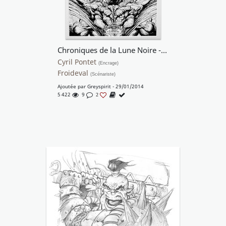
Chroniques de la Lune Noire - Le glaive de justice
Cyril Pontet
(Encrage)
Froideval
(Scénariste)
Ajoutée par
Greyspirit
- 29/01/2014
5 422
9
2