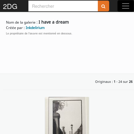
2DG
Rejoignez-nous sur 2DG !
I have a dream
Nom de la galerie :
Créée par :
Inkdelirium
Le propriétaire de l'œuvre est mentionné en dessous.
Accédez aux planches et illustrations
réservées aux membres
Découvrez de nouvelles fonctionnalités
Originaux :
1
- 24 sur
26
gratuites !
S'inscrire
Fermer