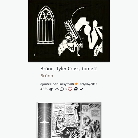
Brüno, Tyler Cross, tome 2
Brüno
Ajoutée par
Lucky3988
- 09/06/2016
4 930
25
9