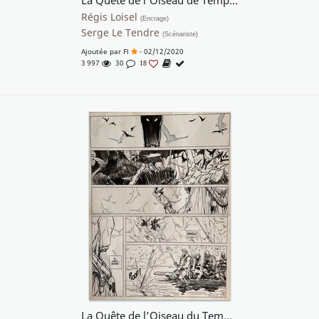
La Quête de l'Oiseau de Temps, Le Rige, planche originale 16
Régis Loisel
(Encrage)
Serge Le Tendre
(Scénariste)
Ajoutée par
Fl
- 02/12/2020
3 997
30
18
La Quête de l’Oiseau du Temps-Le Rige-Loisel