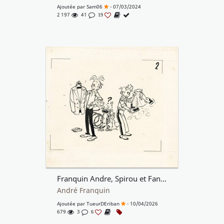
Ajoutée par
Sam06
- 07/03/2024
2 197
41
19
Franquin Andre, Spirou et Fantasio. Original nr 2 de la carte depliante ADS de 1952
André Franquin
Ajoutée par
TueurDEriban
- 10/04/2026
679
3
6