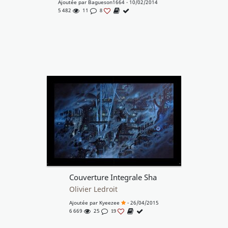
Ajoutée par
Bagueson1664
- 10/02/2014
5 482
11
8
Couverture Integrale Sha
Olivier Ledroit
Ajoutée par
Kyeezee
- 26/04/2015
6 669
25
19