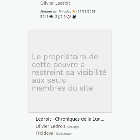
Olivier Ledroit
Ajoutée par
Miloslav
- 07/08/2013
3 045
3
3
Ledroit - Chroniques de la Lune Noire - T3 P9
Olivier Ledroit
(Encrage)
Froideval
(Scénariste)