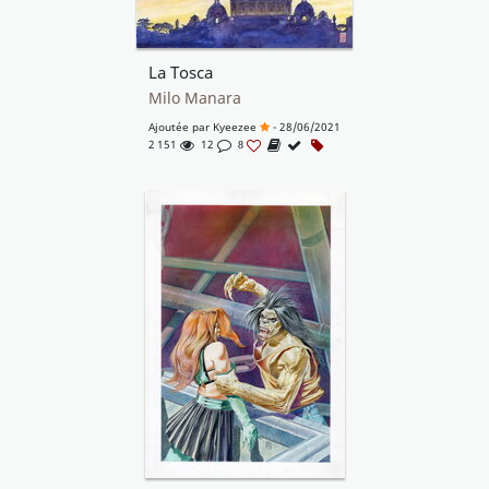
La Tosca
Milo Manara
Ajoutée par
Kyeezee
- 28/06/2021
2 151
12
8