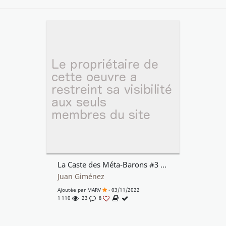
La Caste des Méta-Barons #3 - Aghnar le Bisaïeul
Juan Giménez
Ajoutée par
MARV
- 03/11/2022
1 110
23
8