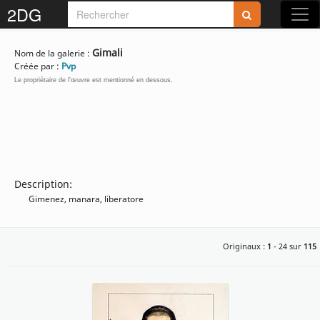
2DG
Rejoignez-nous sur 2DG !
Gimali
Nom de la galerie :
Créée par :
Pvp
Le propriétaire de l'œuvre est mentionné en dessous.
Accédez aux planches et illustrations
réservées aux membres
Découvrez de nouvelles fonctionnalités
Description:
gratuites !
Gimenez, manara, liberatore
Originaux :
1
- 24 sur
115
S'inscrire
Fermer