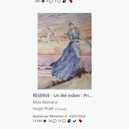
282
0
1
RESERVE - Un été indien : Prima della tempesta
Milo Manara
Hugo Pratt
(Concept)
Ajoutée par
BDmotion
- 03/01/2020
13 544
26
15