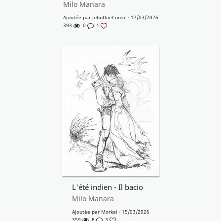
Milo Manara
Ajoutée par
JohnDoeComic
- 17/03/2026
393
0
1
L'été indien - Il bacio
Milo Manara
Ajoutée par
Morkai
- 15/03/2026
359
8
5