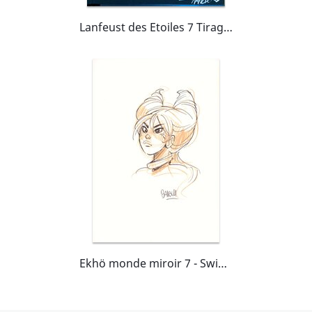
Lanfeust des Etoiles 7 Tirage de luxe Version Bruno Graff + Dédicace n°11/200
Ekhö monde miroir 7 - Swinging London