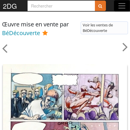
2DG
Œuvre mise en vente par
Voir les ventes de
BéDécouverte
BéDécouverte