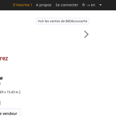
S'inscrire !
A propos
Se connecter
fr
→ en
Voir les ventes de BéDécouverte
rez
2
s
69 x 15.43 in.)
]
le vendeur