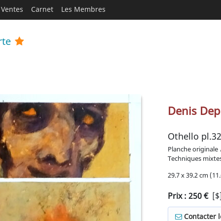
Ventes
Carnet
Les Membres
rte
Denis Dep
Othello pl.3
Planche originale
Techniques mixte
29.7 x 39.2 cm (11.
Prix :
250
€
[$
Contacter 