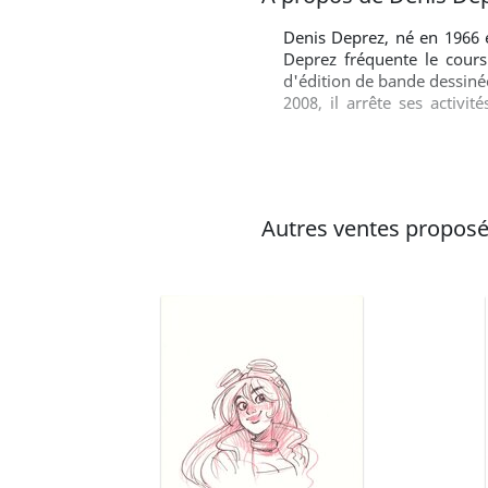
Denis Deprez, né en 1966 e
Deprez fréquente le cours
d'édition de bande dessinée
2008, il arrête ses activi
composé de peintures, de 
d'images qui sont auta
anthropocentré en crise p
Autres ventes proposé