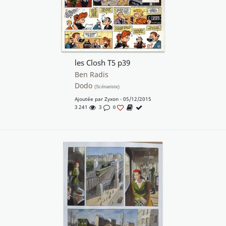
les Closh T5 p39
Ben Radis
Dodo
(Scénariste)
Ajoutée par
Zyxon
- 05/12/2015
3 241
3
0