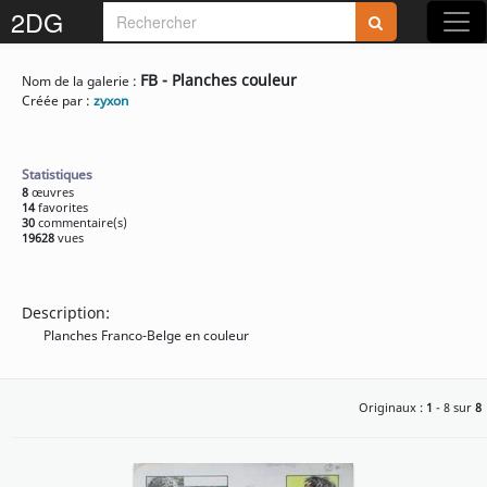
2DG
FB - Planches couleur
Nom de la galerie :
Créée par :
zyxon
Statistiques
8
œuvres
14
favorites
30
commentaire(s)
19628
vues
Description:
Planches Franco-Belge en couleur
Originaux :
1
- 8 sur
8