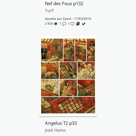
Nef des Fous p132
Turf
Ajoutée par
Zyxon
- 17/03/2014
2 426
1
1
Angelus T2 p33
José Homs