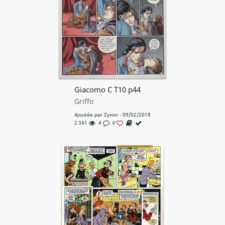
Giacomo C T10 p44
Griffo
Ajoutée par
Zyxon
- 09/02/2018
2 341
4
0