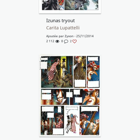
Izunas tryout
Carita Lupattelli
Ajoutée par
Zyxon
- 25/11/2014
2 112
0
2