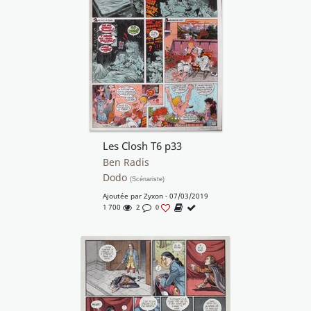
Les Closh T6 p33
Ben Radis
Dodo
(Scénariste)
Ajoutée par
Zyxon
- 07/03/2019
1 700
2
0