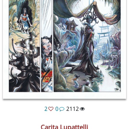
2
0
2112
Carita Lupattelli