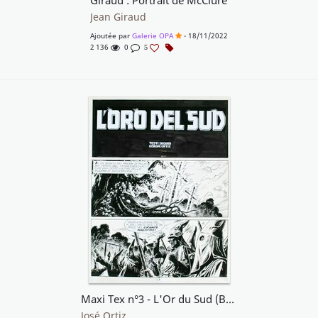
Giraud : Portrait de McClure
Jean Giraud
Ajoutée par
Galerie OPA
- 18/11/2022
2 136
0
5
Maxi Tex n°3 - L'Or du Sud (Bonelli)
José Ortiz