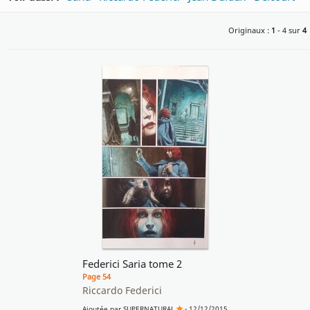
Originaux :
1
- 4 sur
4
Federici Saria tome 2
Page 54
Riccardo Federici
Ajoutée par
SUPERNATURAL
- 12/12/2015