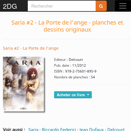
2DG
Saria #2 - La Porte de l'ange - planches et
dessins originaux
Saria #2 - La Porte de l'ange
Editeur :
Delcourt
Pub. date :
11/2012
ISBN :
978-2-75601-895-9
Nombre de planches :
54
Acheter ce livre
Voir aussi :
Saria
·
Riccardo Federici
·
Jean Dufaux
·
Delcourt