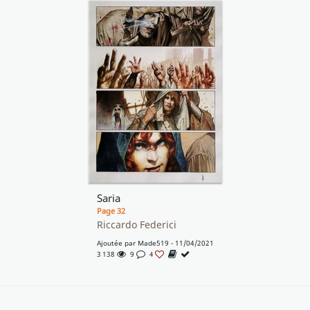
Saria
Page 32
Riccardo Federici
Ajoutée par
Made519
- 11/04/2021
3 138
9
4