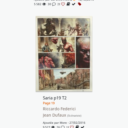
5 582
30
21
Saria p19 T2
Page 19
Riccardo Federici
Jean Dufaux
(Scénariste)
Ajoutée par
More
- 27/02/2016
9 527
26
11