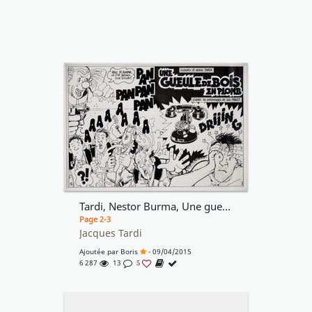
Tardi, Nestor Burma, Une gueule de bois en plomb
Page 2-3
Jacques Tardi
Ajoutée par
Boris
- 09/04/2015
6 287
13
5