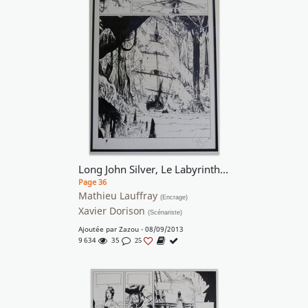
Long John Silver, Le Labyrinthe d'émeraude (T.3), Planche 32
Page 36
Mathieu Lauffray
(Encrage)
Xavier Dorison
(Scénariste)
Ajoutée par
Zazou
- 08/09/2013
9 634
35
25