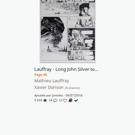
Lauffray - Long John Silver tome 03 Le Labyrinthe d'Emeraude - Planche 40
Page 46
Mathieu Lauffray
Xavier Dorison
(Scénariste)
Ajoutée par
Joninho
- 06/07/2016
5 334
34
12