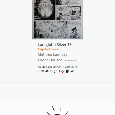
Long John Silver T3
Page intérieure
Mathieu Lauffray
Xavier Dorison
(Scénariste)
Ajoutée par
OlivCP
- 13/04/2015
5 094
10
1