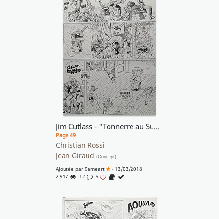
Jim Cutlass - "Tonnerre au Sud" T4
Page 49
Christian Rossi
Jean Giraud
(Concept)
Ajoutée par
9emeart
- 13/03/2018
2 917
12
5