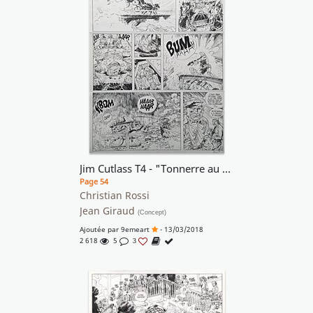
Jim Cutlass T4 - "Tonnerre au Sud"
Page 54
Christian Rossi
Jean Giraud
(Concept)
Ajoutée par
9emeart
- 13/03/2018
2 618
5
3