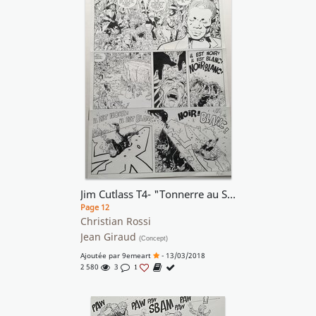
Jim Cutlass T4- "Tonnerre au Sud"
Page 12
Christian Rossi
Jean Giraud
(Concept)
Ajoutée par
9emeart
- 13/03/2018
2 580
3
1