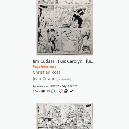
Jim Cutlass . Fuis Carolyn , fuis....
Page intérieure
Christian Rossi
Jean Giraud
(Scénariste)
Ajoutée par
HGP57
- 14/10/2022
1 529
10
1