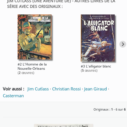
JIM CUTLASS (UNE AVENTURE DE) - AUTRES LIVRES DE LA
SÉRIE AVEC DES ORIGINAUX :
#2 L'Homme de la
#3 L'alligator blanc
Nouvelle-Orleans
(
5
œuvres)
(
2
œuvres)
Voir aussi :
Jim Cutlass
·
Christian Rossi
·
Jean Giraud
·
Casterman
Originaux :
1
- 6 sur
6