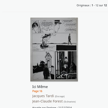
Originaux :
1
- 12 sur
12
Ici Même
Page 16
Jacques Tardi
(Encrage)
Jean-Claude Forest
(Scénariste)
Ajoutée par
Donlope
- 21/12/2014