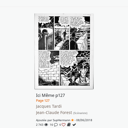
Ici Même p127
Page 127
Jacques Tardi
Jean-Claude Forest
(Scénariste)
Ajoutée par
SupHermann
- 08/06/2018
2 743
16
6