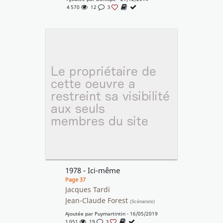
4 570
12
3
1978 - Ici-même
Page 37
Jacques Tardi
Jean-Claude Forest
(Scénariste)
Ajoutée par
Puymartintin
- 16/05/2019
1 051
19
3