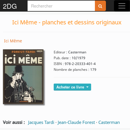
2DG
Ici Même - planches et dessins originaux
Ici Même
Editeur :
Casterman
Pub. date :
10/1979
ISBN :
978-2-20333-401-4
Nombre de planches :
179
Acheter ce livre
Voir aussi :
Jacques Tardi
·
Jean-Claude Forest
·
Casterman