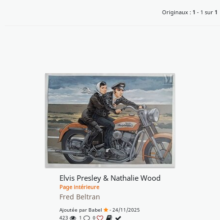
Originaux :
1
- 1 sur
1
Elvis Presley & Nathalie Wood
Page intérieure
Fred Beltran
Ajoutée par
Babel
- 24/11/2025
423
1
0