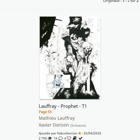
Originaux :
1
- 2 sur
2
Lauffray - Prophet - T1
Page 55
Mathieu Lauffray
Xavier Dorison
(Scénariste)
Ajoutée par
Fabcollection
- 26/04/2020
2 794
16
4