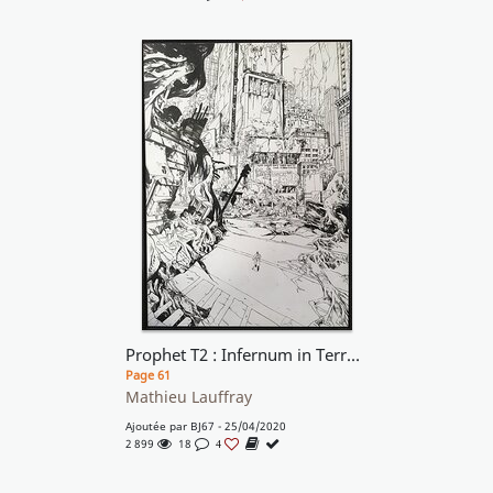
Prophet T2 : Infernum in Terra - Page titre de l'EO du T2
Page 61
Mathieu Lauffray
Ajoutée par
BJ67
- 25/04/2020
2 899
18
4