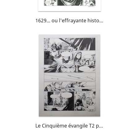
1629... ou l'effrayante histoire des naufragés du Djakarta - Tome 1 - Pl96
Le Cinquième évangile T2 p16