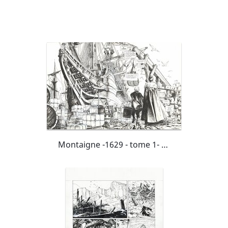
Montaigne -1629 - tome 1- double planche 14/15