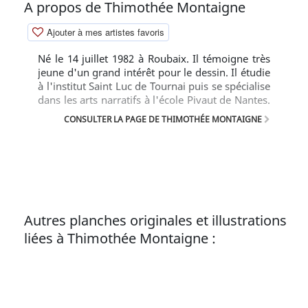
A propos de Thimothée Montaigne
Ajouter à mes artistes favoris
Né le 14 juillet 1982 à Roubaix. Il témoigne très
jeune d'un grand intérêt pour le dessin. Il étudie
à l'institut Saint Luc de Tournai puis se spécialise
dans les arts narratifs à l'école Pivaut de Nantes.
Il est repéré par les éditions Soleil à la fin de son
CONSULTER LA PAGE DE THIMOTHÉE MONTAIGNE
cursus scolaire. Avant de débuter le Cinquième
Evangile avec Jean-Luc Istin, il assiste Mathieu
Lauffray à la préparation des couleurs de Long
John Silver.
Autres planches originales et illustrations
liées à Thimothée Montaigne :