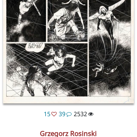
15
39
2532
Grzegorz Rosinski