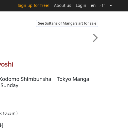
Sign up for free!
About us
Login
en
→ fr
See Sultans of Manga's art for sale
yoshi
 Kodomo Shimbunsha | Tokyo Manga
| Sunday
x 10.83 in.)
$]