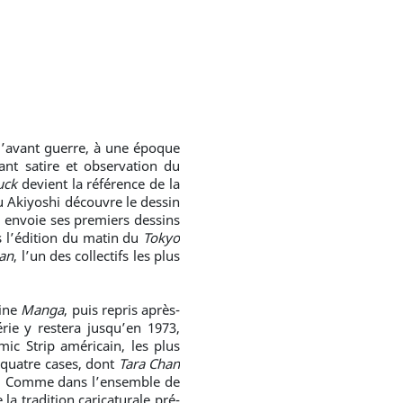
d’avant guerre, à une époque
 satire et observation du
uck
devient la référence de la
 Akiyoshi découvre le dessin
l envoie ses premiers dessins
s l’édition du matin du
Tokyo
an
, l’un des collectifs les plus
zine
Manga
, puis repris après-
rie y restera jusqu’en 1973,
 Strip américain, les plus
 quatre cases, dont
Tara Chan
e. Comme dans l’ensemble de
a tradition caricaturale pré-