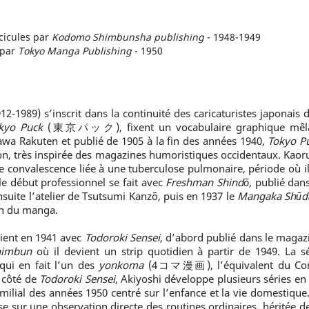
cicules par
Kodomo Shimbunsha publishing
- 1948-1949
 par
Tokyo Manga Publishing
- 1950
1989) s’inscrit dans la continuité des caricaturistes japonais 
kyo Puck
(東京パック), fixent un vocabulaire graphique mêlant
awa Rakuten et publié de 1905 à la fin des années 1940,
Tokyo P
n, très inspirée des magazines humoristiques occidentaux. Kaoru
e convalescence liée à une tuberculose pulmonaire, période où i
le début professionnel se fait avec
Freshman Shindō
, publié dan
 ensuite l’atelier de Tsutsumi Kanzō, puis en 1937 le
Mangaka Shūd
on du manga.
ient en 1941 avec
Todoroki Sensei
, d’abord publié dans le maga
himbun
où il devient un strip quotidien à partir de 1949. La sé
 qui en fait l’un des
yonkoma
(4コマ漫画), l’équivalent du Comic
 côté de
Todoroki Sensei
, Akiyoshi développe plusieurs séries en
al des années 1950 centré sur l’enfance et la vie domestiqu
sur une observation directe des routines ordinaires, héritée de l