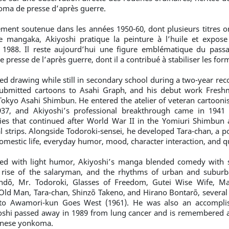
oma de presse d’après guerre.
èrement soutenue dans les années 1950-60, dont plusieurs titres 
de mangaka, Akiyoshi pratique la peinture à l’huile et expos
 1988. Il reste aujourd’hui une figure emblématique du passag
presse de l’après guerre, dont il a contribué à stabiliser les form
ed drawing while still in secondary school during a two-year rec
submitted cartoons to Asahi Graph, and his debut work Fresh
Tokyo Asahi Shimbun. He entered the atelier of veteran cartooni
7, and Akiyoshi’s professional breakthrough came in 1941 w
s that continued after World War II in the Yomiuri Shimbun as
al strips. Alongside Todoroki-sensei, he developed Tara-chan, a 
mestic life, everyday humor, mood, character interaction, and qu
ted with light humor, Akiyoshi’s manga blended comedy with so
he rise of the salaryman, and the rhythms of urban and subur
ndō, Mr. Todoroki, Glasses of Freedom, Gutei Wise Wife, Mas
ld Man, Tara-chan, Shinzō Takeno, and Hirano Bontarō, several 
 to Awamori-kun Goes West (1961). He was also an accomplis
yoshi passed away in 1989 from lung cancer and is remembered as
panese yonkoma.