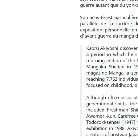
guerre autant que du yonk
Son activité est particuli
parallèle de sa carrière 
exposition personnelle en
d’avant guerre au manga de 
Kaoru Akiyoshi discover
a period in which he 
morning edition of the 
Mangaka Shūdan in 193
magazine Manga, a serie
reaching 7,762 individu
focused on childhood, do
Although often associa
generational shifts, t
included Freshman Shi
Awamori-kun, Carefree O
Todoroki-sensei (1947)
exhibition in 1988. Aki
creators of postwar Ja