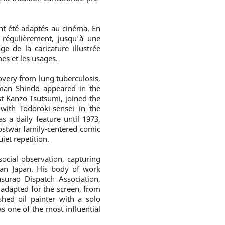
ont été adaptés au cinéma. En
e régulièrement, jusqu’à une
e de la caricature illustrée
es et les usages.
overy from lung tuberculosis,
man Shindō appeared in the
st Kanzo Tsutsumi, joined the
ith Todoroki-sensei in the
 a daily feature until 1973,
postwar family-centered comic
iet repetition.
cial observation, capturing
ban Japan. His body of work
urao Dispatch Association,
adapted for the screen, from
hed oil painter with a solo
 one of the most influential