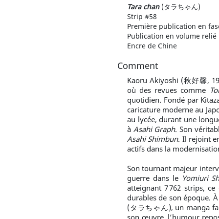
Tara chan
(タラちゃん)
Strip #58
Première publication en fas
Publication en volume relié
Encre de Chine
Comment
Kaoru Akiyoshi (秋好馨, 1912-
où des revues comme
To
quotidien. Fondé par Kitaz
caricature moderne au Japo
au lycée, durant une longu
à
Asahi Graph
. Son véritab
Asahi Shimbun
. Il rejoint
actifs dans la modernisati
Son tournant majeur interv
guerre dans le
Yomiuri S
atteignant 7 762 strips, ce
durables de son époque. À
(タラちゃん), un manga famili
son œuvre, l’humour repose 