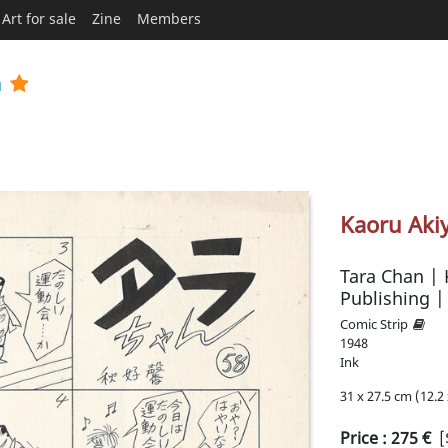
Art for sale
Zine
Members
a
Kaoru Aki
Tara Chan |
Publishing 
Comic Strip
1948
Ink
31 x 27.5 cm (12.2 
Price :
275
€
[