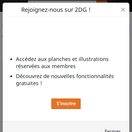
2DG
Rejoignez-nous sur 2DG !
Œuvre mise en vente par
Voir les ventes de
Jjbanana
Jjbanana
Accédez aux planches et illustrations
réservées aux membres
Découvrez de nouvelles fonctionnalités
gratuites !
S'inscrire
Fermer