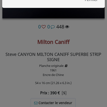
0
0
448
Milton Caniff
Steve CANYON MILTON CANIFF SUPERBE STRIP
SIGNE
Planche originale
1961
Encre de Chine
54 x 16 cm (21.26 x 6.3 in.)
Prix :
390
€
[$]
Contacter le vendeur