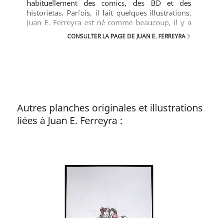
habituellement des comics, des BD et des
historietas. Parfois, il fait quelques illustrations.
Juan E. Ferreyra est né comme beaucoup, il y a
pas mal de temps dans une ville appelée
CONSULTER LA PAGE DE JUAN E. FERREYRA
Córdoba, qui se trouve en Argentine quelque
part en Amérique du Sud. Il a travaillé et travaille
encore pour des entreprises comme Dark Horse
Comics, Image Comics (USA) et Soleil (France). Il
a œuvré sur Like Small Gods, Rex Mundi, La
6eme Huere, Emissary, Lazarus, Spider-Man noir
... Texte (c) BD Gest'
Autres planches originales et illustrations
liées à Juan E. Ferreyra :