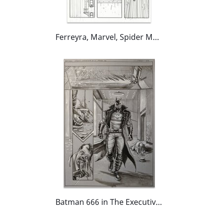
Ferreyra, Marvel, Spider Man Spine-Tingling, issue#3, planche n°2, 2021.
Batman 666 in The Executive Game, page 2 (splash page)