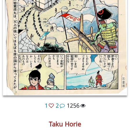
1
2
1256
Taku Horie