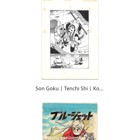
Son Goku | Tenchi Shi | Kodomo no Hikari #6 - pg.4