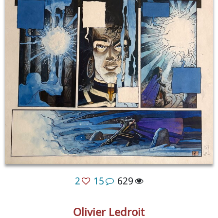
2
15
629
Olivier Ledroit