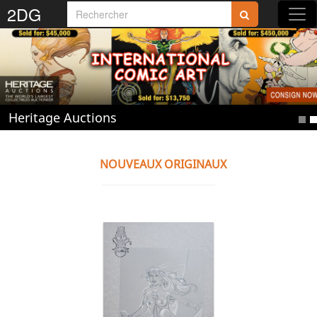
2DG
Rejoignez-nous sur 2DG !
Heritage Auctions
Accédez aux planches et illustrations
réservées aux membres
NOUVEAUX ORIGINAUX
Découvrez de nouvelles fonctionnalités
gratuites !
S'inscrire
Fermer