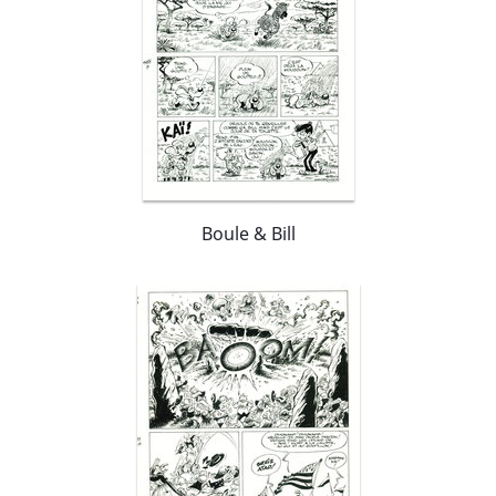
certain renouveau du réalisme avec les séries «
Arthur » et « Wollodrïn » aux éditions Delcourt
puis transmet son souffle épique aux éditions du
Lombard, avec la série « Golias », au trait d'une
précision virtuose. En 2019, il dessine la série 5
Terres qui va vite devenir un succès public et
critique.
Boule & Bill