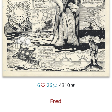
6
26
4310
Fred