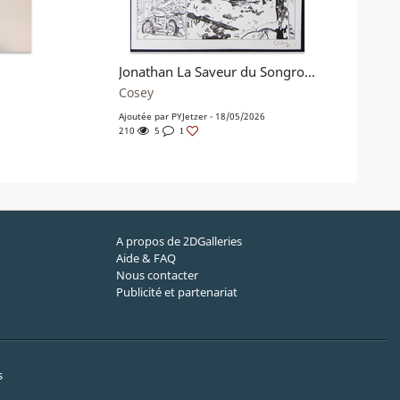
Jonathan La Saveur du Songrong
Cosey
Ajoutée par
PYJetzer
- 18/05/2026
210
5
1
A propos de 2DGalleries
Aide & FAQ
Nous contacter
Publicité et partenariat
s