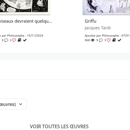
Les oiseaux devraient quelquefois porter des lunettes
Griffu
Jacques Tardi
e par
Philousophe
- 10/11/2024
Ajoutée par
Philousophe
- 07/0
9
968
9
5
3
VOIR TOUTES LES ŒUVRES