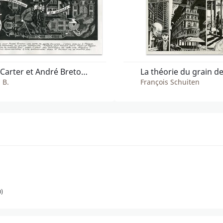
Nick Carter et André Breton - L'apparence de miroir
La théorie du grain de
 B.
François Schuiten
0)