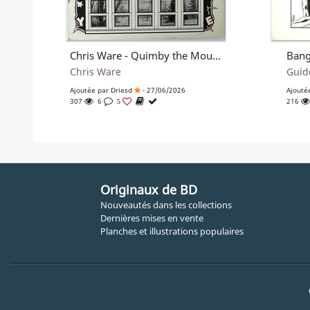
Chris Ware - Quimby the Mouse
Chris Ware
Guid
Ajoutée par
Driesd
- 27/06/2026
Ajouté
307
6
216
5
Originaux de BD
Nouveautés dans les collections
Dernières mises en vente
Planches et illustrations populaires