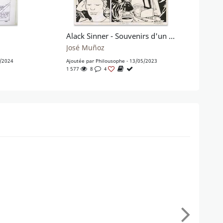
Alack Sinner - Souvenirs d'un privé
José Muñoz
1/2024
Ajoutée par
Philousophe
- 13/05/2023
1 577
8
4