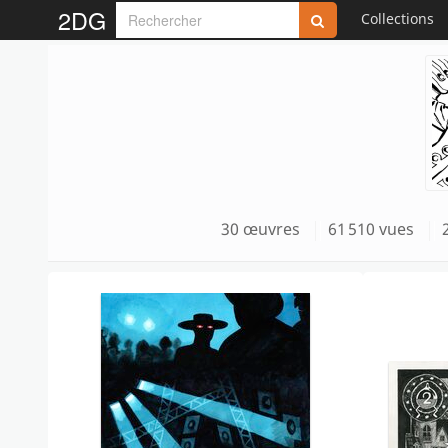
2DG
Collections
30 œuvres
61 510 vues