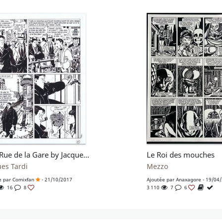
120, Rue de la Gare by Jacques Tardi
Le Roi des mouches
ues Tardi
Mezzo
e par
Comixfan
- 21/10/2017
Ajoutée par
Anaxagore
- 19/04
16
3 110
7
8
6