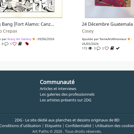
Bang Bang [Fort Alamo: Canzoni e storie del vecchio West]
24 Décembre Guatemala
o Crepax
Cosey
e par
Krazy Art Gallery
- 09/06/2026
Ajoutée par
9emeArtAlhonneur
-
0
26/05/2026
1
172
3
2
Communauté
Articles et interviews
Les galeries des professionnels
Les artistes présents sur 2DG
2DG - Le site dédié aux planches et dessins originaux de BD
Conditions d'utilisation
|
Etiquette
|
Confidentialité
|
Utilisation des cookie
Art Paths © 2026 . Tous droits réservés.