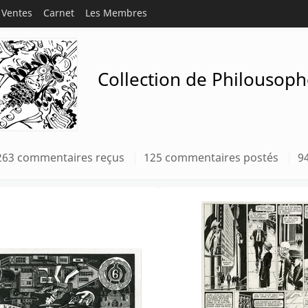
Ventes
Carnet
Les Membres
Collection de Philousop
263 commentaires reçus
125 commentaires postés
9