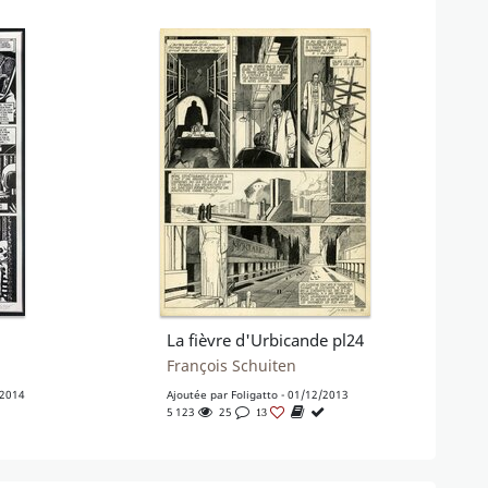
La fièvre d'Urbicande pl24
François Schuiten
/2014
Ajoutée par
Foligatto
- 01/12/2013
5 123
25
13