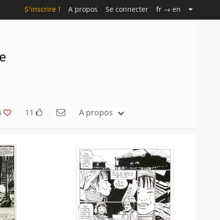
S'inscrire !
A propos
Se connecter
fr
→ en
he
4
11
A propos