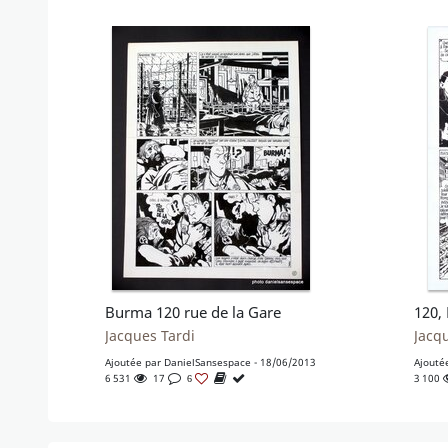
Burma 120 rue de la Gare
Jacques Tardi
Jacq
Ajoutée par
DanielSansespace
- 18/06/2013
Ajouté
6 531
17
3 100
6