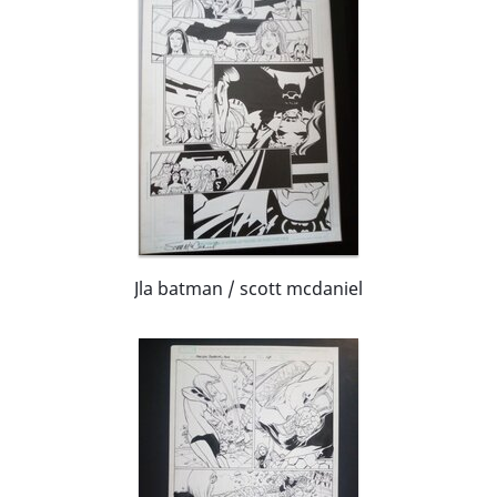
la série Conan le barbare. Il continue sa carrière
en illustratant des romans historique pour Dell
Publishing.
Jla batman / scott mcdaniel