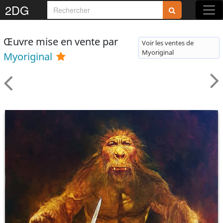
2DG
Œuvre mise en vente par
Voir les ventes de
Myoriginal
Myoriginal