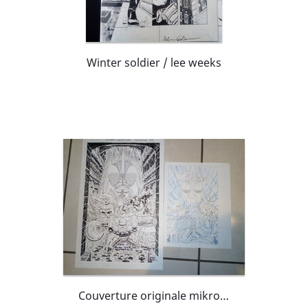
Winter soldier / lee weeks
Couverture originale mikros crabby vs super termitor / alex saviuk