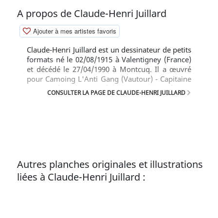
A propos de Claude-Henri Juillard
Ajouter à mes artistes favoris
Claude-Henri Juillard est un dessinateur de petits
formats né le 02/08/1915 à Valentigney (France)
et décédé le 27/04/1990 à Montcuq. Il a œuvré
pour Camoing L'Anti Gang (Vautour) - Capitaine
Tornade (Erik Le Viking) - Ferry Tempête (Zorro
CONSULTER LA PAGE DE CLAUDE-HENRI JUILLARD
Spécial) - Xavier Humbert X1 (Agent Spécial).
Text (c) BD Gest'
Autres planches originales et illustrations
liées à Claude-Henri Juillard :