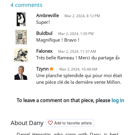
4
comments
Ambreville
Mar 2, 2024, 8:12 PM
Super!
Buldbul
Mar 2, 2024, 1:05 PM
Magnifique ! Bravo !
Falonex
Mar 2, 2024, 11:37 AM
Très belle Rameau ! Merci du partage 👍
Tzynn
Mar 2, 2024, 10:48 AM
Une planche splendide qui pour moi était
une pièce clé de la dernière vente Millon.
To leave a comment on that piece, please
log in
About Dany
Add to favorite artists
Daniel Henrotin, who signs with Dany, is best