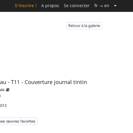
S'inscrire !
A propos
Se connecter
fr
→ en
Retour à la galerie
au - T11 - Couverture journal tintin
ale
s
2013
mes œuvres favorites