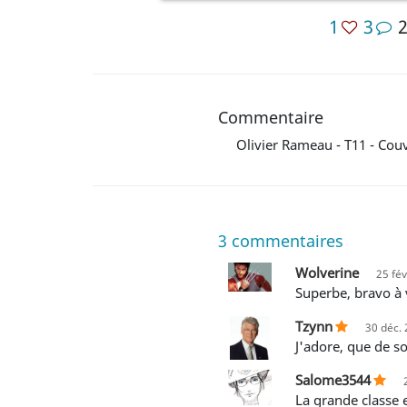
1
3
Commentaire
Olivier Rameau - T11 - Couv
3
commentaires
Wolverine
25 fév
Superbe, bravo à
Tzynn
30 déc. 
J'adore, que de s
Salome3544
La grande classe