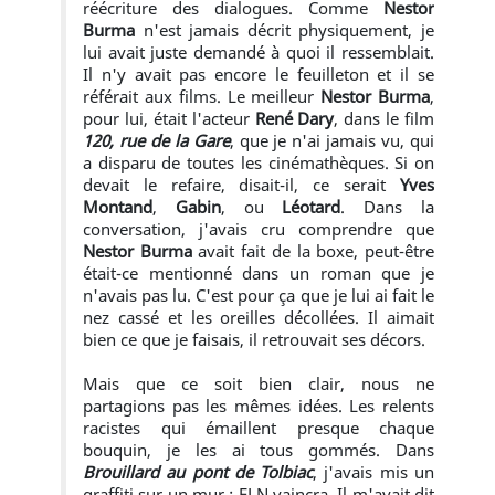
réécriture des dialogues. Comme
Nestor
Burma
n'est jamais décrit physiquement, je
lui avait juste demandé à quoi il ressemblait.
Il n'y avait pas encore le feuilleton et il se
référait aux films. Le meilleur
Nestor Burma
,
pour lui, était l'acteur
René Dary
, dans le film
120, rue de la Gare
, que je n'ai jamais vu, qui
a disparu de toutes les cinémathèques. Si on
devait le refaire, disait-il, ce serait
Yves
Montand
,
Gabin
, ou
Léotard
. Dans la
conversation, j'avais cru comprendre que
Nestor Burma
avait fait de la boxe, peut-être
était-ce mentionné dans un roman que je
n'avais pas lu. C'est pour ça que je lui ai fait le
nez cassé et les oreilles décollées. Il aimait
bien ce que je faisais, il retrouvait ses décors.
Mais que ce soit bien clair, nous ne
partagions pas les mêmes idées. Les relents
racistes qui émaillent presque chaque
bouquin, je les ai tous gommés. Dans
Brouillard au pont de Tolbiac
, j'avais mis un
graffiti sur un mur : FLN vaincra. Il m'avait dit