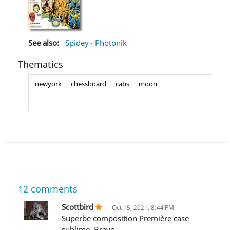
See also:
Spidey
·
Photonik
Thematics
newyork
chessboard
cabs
moon
12
comments
Scottbird
Oct 15, 2021, 8:44 PM
Superbe composition Première case
sublime. Bravo