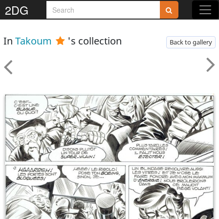
2DG
In
Takoum
's collection
Back to gallery