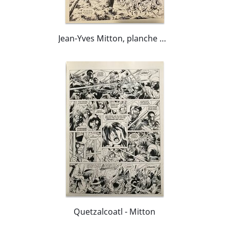
Jean-Yves Mitton, planche originale, Var Victis T4, "Millon, le Charmeur d'Orages".
Quetzalcoatl - Mitton