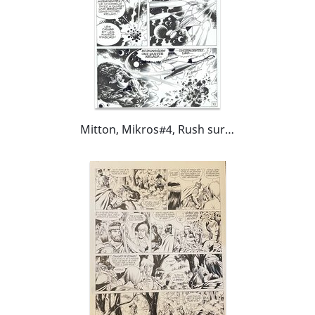
Mitton, Mikros#4, Rush sur la Ruche, planche n°10, Mustang#57, 1980.