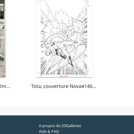
Mitton, Photonik#48, L'Ombre, Acte I, planche n°1, Spidey#84, 1987.
Tota, couverture Nova#140, septembre 1989.
A propos de 2DGalleries
Aide & FAQ