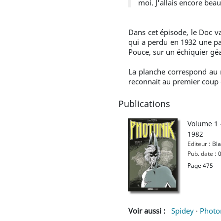
moi. J'allais encore be
Dans cet épisode, le Doc v
qui a perdu en 1932 une pa
Pouce, sur un échiquier gé
La planche correspond au m
reconnait au premier coup d
Publications
Volume 1 
1982
Editeur :
Bla
Pub. date :
0
Page 475
Voir aussi :
Spidey
·
Photo