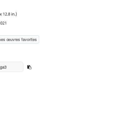
x 12.8 in.)
2021
mes œuvres favorites