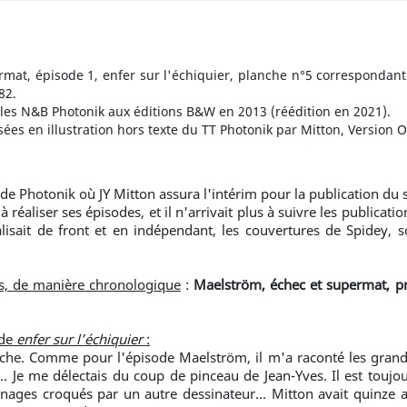
rmat, épisode 1, enfer sur l'échiquier, planche n°5 correspondant
82.
ales N&B Photonik aux éditions B&W en 2013 (réédition en 2021).
isées en illustration hors texte du TT Photonik par Mitton, Version O
 de Photonik où JY Mitton assura l'intérim pour la publication du
 à réaliser ses épisodes, et il n'arrivait plus à suivre les publica
alisait de front et en indépendant, les couvertures de Spidey,
des, de manière chronologique
:
Maelström, échec et supermat, pri
ode
enfer sur l’échiquier
:
nche. Comme pour l'épisode Maelström, il m'a raconté les grand
... Je me délectais du coup de pinceau de Jean-Yves. Il est toujo
nages croqués par un autre dessinateur... Mitton avait quinze 