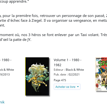
aucoup apprendre."
a, pour la première fois, retrouver un personnage de son passé, Z
rtie d'échec face à Ziegel. Il va organiser sa vengeance, en met
ant.
oment où, nos 3 héros se font enlever par un Taxi volant. Très
’œil la patte de JY.
- 1980 -
Volume 1 - 1980 -
1982
ck & White
Editeur :
Black & White
9/2013
Pub. date :
02/2021
Page 475
Acheter ce livre
nik