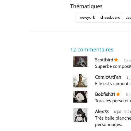
Thématiques
newyork
chessboard
ca
12
commentaires
Scottbird
15 o
Superbe composi
ComicArtFan
8 
Elle est vraiment
Bobfish01
6 j
Tous les perso et
Alex78
6 juil. 202
Très belle planche. Malgré son âge, elle reste très moderne dans sa construction, son encrage et le design des
personnages.