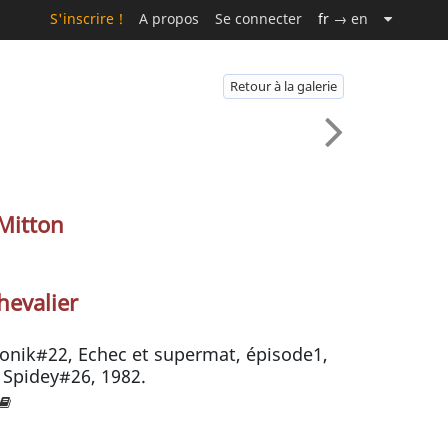
S'inscrire !
A propos
Se connecter
fr
→ en
Retour à la galerie
Mitton
hevalier
onik#22, Echec et supermat, épisode1,
 Spidey#26, 1982.