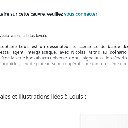
ire sur cette œuvre, veuillez
vous connecter
jouter à mes artistes favoris
téphane Louis est un dessinateur et scénariste de bande des
Tessa, agent intergalactique, avec Nicolas Mitric au scéna
9 de la série kookaburra universe, dont il signe aussi le scénario.
 Chronicles, jeu de plateau semi-coopératif mettant en scène un
 et financé via la plateforme participative Kickstarter. Il des
ue celle de la revue belge Ché.
es et illustrations liées à Louis :