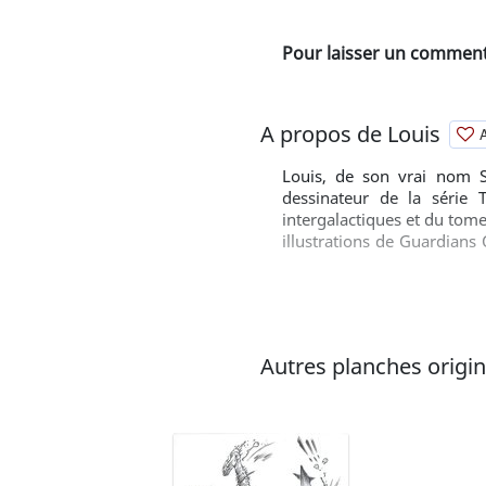
Pour laisser un commenta
A propos de Louis
A
Louis, de son vrai nom S
dessinateur de la série 
intergalactiques et du tome 
illustrations de Guardians
par The Red Joker et Iello
magazine Lotus Noir ainsi q
Autres planches original