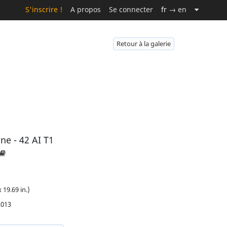
S'inscrire !
A propos
Se connecter
fr
→ en
Retour à la galerie
ne - 42 AI T1
 19.69 in.)
2013