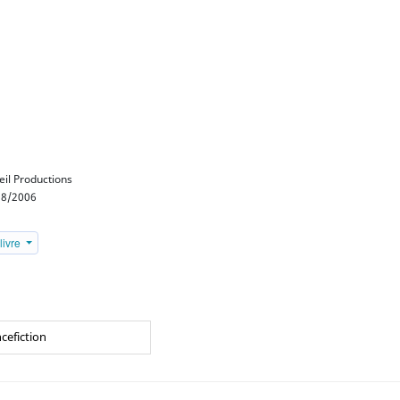
eil Productions
8/2006
livre
ncefiction