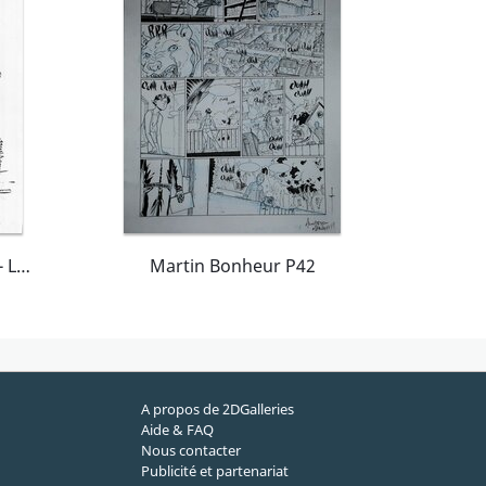
Red Hot Ladies : RacHel - Louis
Martin Bonheur P42
A propos de 2DGalleries
Aide & FAQ
Nous contacter
Publicité et partenariat