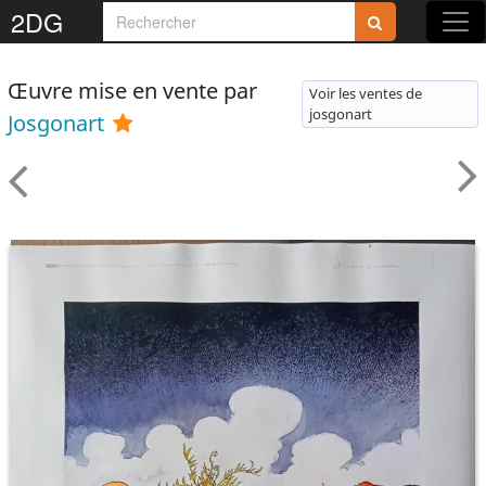
2DG
Œuvre mise en vente par
Voir les ventes de
josgonart
Josgonart