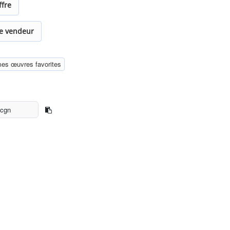
ffre
le vendeur
mes œuvres favorites