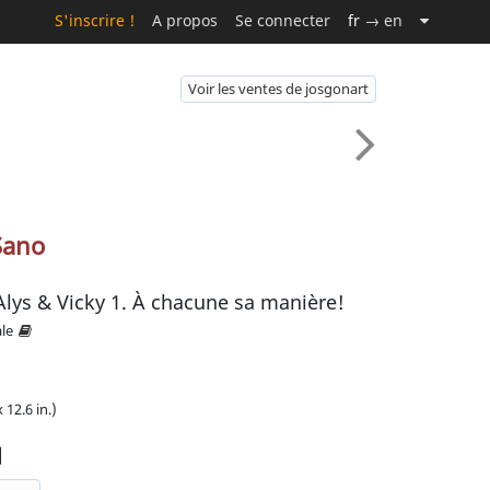
S'inscrire !
A propos
Se connecter
fr
→ en
Voir les ventes de josgonart
Sano
Alys & Vicky 1. À chacune sa manière!
ale
 12.6 in.)
]