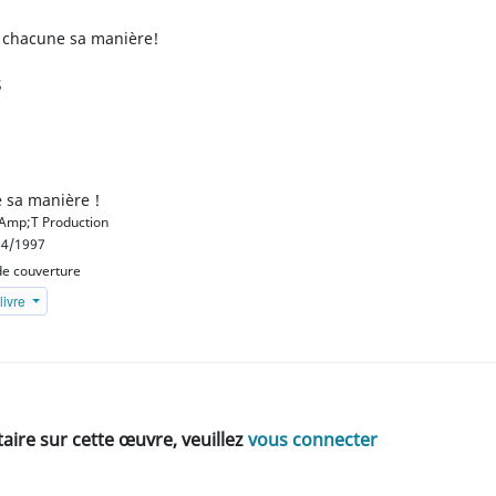
 À chacune sa manière!
s
 sa manière !
mp;T Production
4/1997
e couverture
livre
ire sur cette œuvre, veuillez
vous connecter