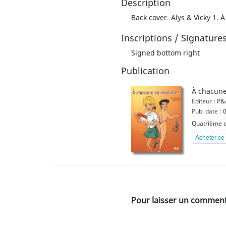
Description
Back cover. Alys & Vicky 1.
Inscriptions / Signature
Signed bottom right
Publication
À chacune
Editeur :
P&A
Pub. date :
0
Quatrième d
Acheter ce 
Pour laisser un commenta