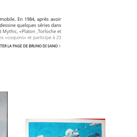
mobile. En 1984, après avoir
dessine quelques séries dans
t Mythic, «Platon ,Torloche et
s «coquins» et participe à 23
t avec F.Walthéry et Mythic, 3
TER LA PAGE DE BRUNO DI SANO
la charmante «Natacha». Pour
daptées pour la BD par A.P.
». En 2007, à la demande des
s dynamiques et sympathiques
la RTBF et TV5. 2009 marquera
série d’aventures policières