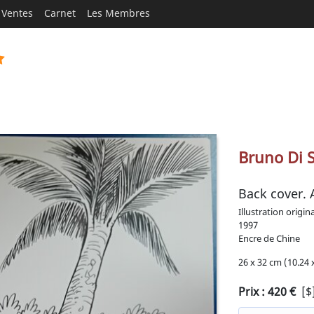
Ventes
Carnet
Les Membres
Bruno Di 
Back cover. 
Illustration origin
1997
Encre de Chine
26 x 32 cm (10.24 x
Prix :
420
€
[$