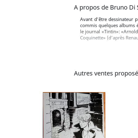
A propos de Bruno Di
Avant d’être dessinateur p
commis quelques albums édi
le journal «Tintin»: «Arnol
Coquinette» (d’après Renau
recueils collectifs tout au
tomes de «Johanna, une Fe
les Éditions Lefranc il a
Duchâteau. Pour Vents d’Ou
Éditions Jungle Kids, il t
Autres ventes proposé
animateurs de la célèbre é
ses 25 ans de «métier» et
imaginées par Mythic avec 