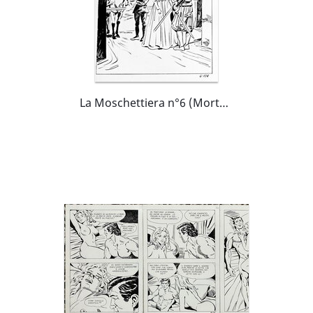
La Moschettiera n°6 (Morte a palazzo) page 108