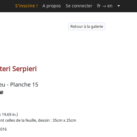
S'inscrire !
A propos
Se connecter
fr
→ en
Retour à la galerie
teri Serpieri
jeu - Planche 15
 19.69 in.)
t celles de la feuille, dessin : 35cm x 25cm
2016