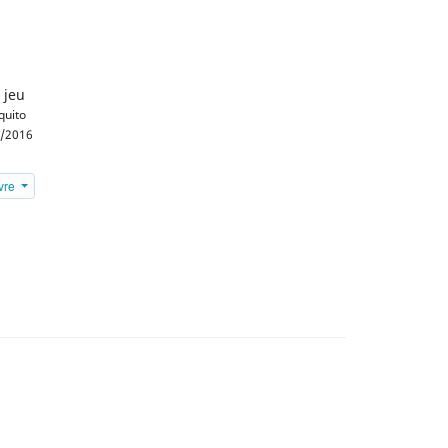
 jeu
uito
/2016
ivre