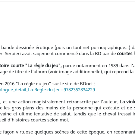
, bande dessinée érotique (puis un tantinet pornographique...) d
eri Serpieri avait sagement commencé dans la BD par de
courtes 
stoire courte "La règle du jeu",
parue notamment en 1989 dans l
age de titre de l'album (voir image additionnelle), qui reprend la 
 en 2016 "La régle du jeu" sur le site de BDnet :
logue_detail_La-Regle-du-Jeu--9782352834229
, et une action magistralement retranscrite par l'auteur.
La vio
ec les gros plans des mains de la personne qui exécute et de 
aine et ultime tentative de salut, tandis que le cheval tressaille
ueil d'histoires courtes selon moi.
e de façon virtuose quelques scènes de cette époque, en redonna