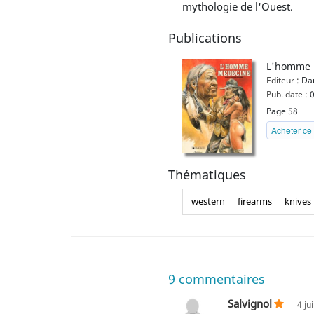
mythologie de l'Ouest.
Publications
L'homme 
Editeur :
Da
Pub. date :
0
Page 58
Acheter ce 
Thématiques
western
firearms
knives
9
commentaires
Salvignol
4 ju