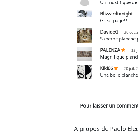
un must ! que de 
Blizzardtonight
great page!!!
DavideG
30 oct. 
Superbe planche 
PALENZA
25 j
Magnifique planc
Kiki06
20 juil.
Une belle planch
Pour laisser un commenta
A propos de Paolo Eleu