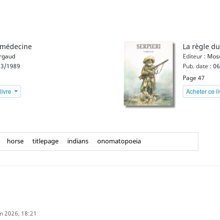
médecine
La règle du
rgaud
Editeur :
Mosq
3/1989
Pub. date :
06
Page 47
livre
Acheter ce l
horse
titlepage
indians
onomatopoeia
in 2026, 18:21