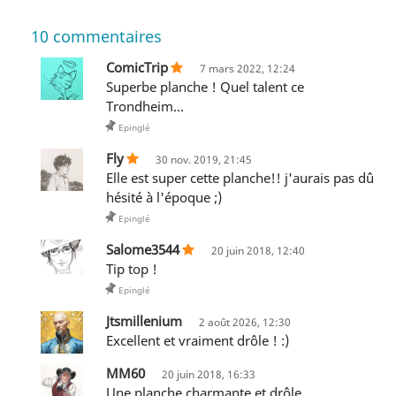
10
commentaires
ComicTrip
7 mars 2022, 12:24
Superbe planche ! Quel talent ce
Trondheim…
Epinglé
Fly
30 nov. 2019, 21:45
Elle est super cette planche!! j'aurais pas dû
hésité à l'époque ;)
Epinglé
Salome3544
20 juin 2018, 12:40
Tip top !
Epinglé
Jtsmillenium
2 août 2026, 12:30
Excellent et vraiment drôle ! :)
MM60
20 juin 2018, 16:33
Une planche charmante et drôle