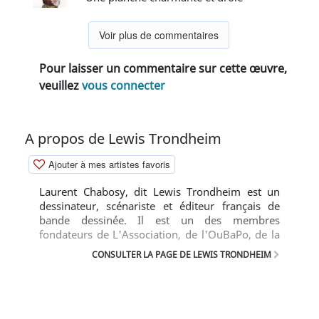
Voir plus de commentaires
Pour laisser un commentaire sur cette œuvre,
veuillez
vous connecter
A propos de Lewis Trondheim
Ajouter à mes artistes favoris
Laurent Chabosy, dit Lewis Trondheim est un
dessinateur, scénariste et éditeur français de
bande dessinée. Il est un des membres
fondateurs de L'Association, de l'OuBaPo, de la
collection Shampooing de Delcourt, du «
CONSULTER LA PAGE DE LEWIS TRONDHEIM
Syndicat des Auteurs de Bande Dessinée » et de
la revue Papier. Il est connu pour être un auteur
très prolifique, et pour son style
anthropomorphique.